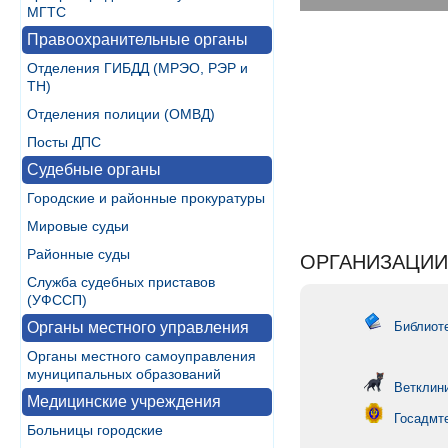
МГТС
Правоохранительные органы
Отделения ГИБДД (МРЭО, РЭР и
ТН)
Отделения полиции (ОМВД)
Посты ДПС
Судебные органы
Городские и районные прокуратуры
Мировые судьи
Районные суды
ОРГАНИЗАЦИИ
Служба судебных приставов
(УФССП)
Органы местного управления
Библиоте
Органы местного самоуправления
муниципальных образований
Ветклин
Медицинские учреждения
Госадмт
Больницы городские