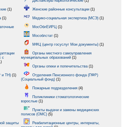
Диспансеры наркологические
(1)
ские
(1)
Женские районные консультации
(1)
а
(1)
Медико-социальная экспертиза (МСЭ)
(1)
даточные
МосОблЕИРЦ
(1)
Мособлстат
(1)
МФЦ (центр госуслуг Мои документы)
(1)
даптации
Органы местного самоуправления
х с
муниципальных образований
(1)
)
Органы опеки и попечительства
(1)
 и ТН)
(1)
Отделения Пенсионного фонда (ПФР)
(Социальный фонд)
(1)
Пожарные подразделения
(4)
Поликлиники стоматологические
взрослые
(1)
Пункты выдачи и замены медицинских
полисов (ОМС)
(5)
ной защиты
Реабилитационные центры, интернаты,