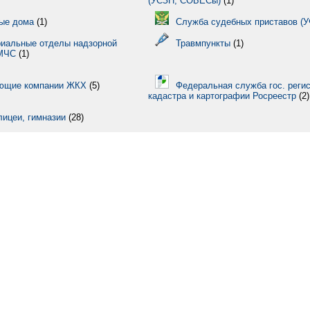
(УСЗН, СОБЕСы)
(1)
ые дома
(1)
Служба судебных приставов (
риальные отделы надзорной
Травмпункты
(1)
 МЧС
(1)
ющие компании ЖКХ
(5)
Федеральная служба гос. регис
кадастра и картографии Росреестр
(2)
лицеи, гимназии
(28)