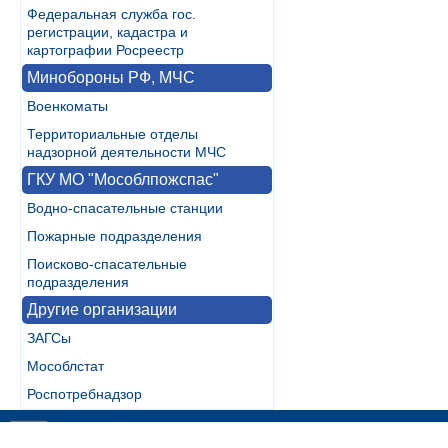
Федеральная служба гос.
регистрации, кадастра и
картографии Росреестр
Минобороны РФ, МЧС
Военкоматы
Территориальные отделы
надзорной деятельности МЧС
ГКУ МО "Мособлпожспас"
Водно-спасательные станции
Пожарные подразделения
Поисково-спасательные
подразделения
Другие организации
ЗАГСы
Мособлстат
Роспотребнадзор
Разработка:
WebInside.RU
|
Контакты
|
RSS
| noMobile