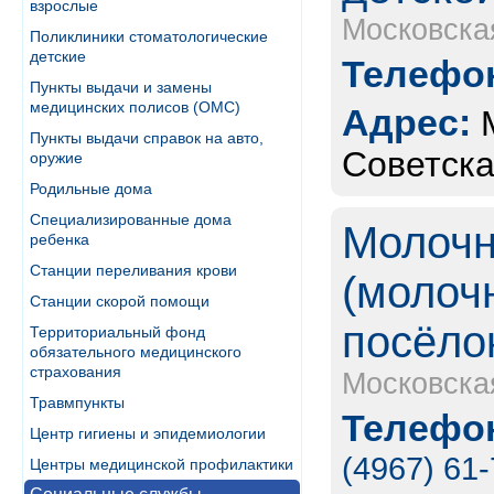
взрослые
Московска
Поликлиники стоматологические
детские
Телефон
Пункты выдачи и замены
медицинских полисов (ОМС)
Адрес:
Пункты выдачи справок на авто,
Советская
оружие
Родильные дома
Специализированные дома
Молочн
ребенка
Станции переливания крови
(молоч
Станции скорой помощи
посёло
Территориальный фонд
обязательного медицинского
страхования
Московска
Травмпункты
Телефон
Центр гигиены и эпидемиологии
(4967) 61
Центры медицинской профилактики