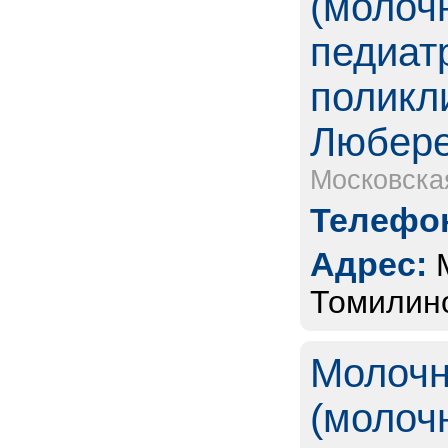
(молоч
педиат
поликл
Любере
Московска
Телефон
Адрес:
Томилино,
Молочн
(молоч