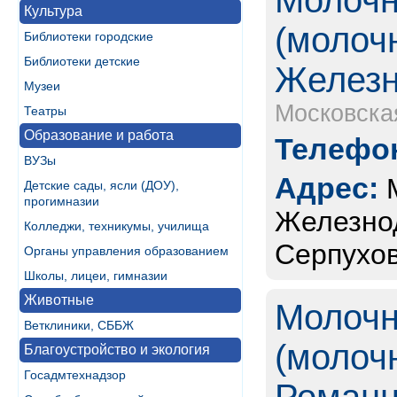
Молочн
Культура
(молоч
Библиотеки городские
Библиотеки детские
Желез
Музеи
Московска
Театры
Образование и работа
Телефон
ВУЗы
Адрес:
Детские сады, ясли (ДОУ),
прогимназии
Железно
Колледжи, техникумы, училища
Серпухов
Органы управления образованием
Школы, лицеи, гимназии
Животные
Молочн
Ветклиники, СББЖ
(молоч
Благоустройство и экология
Госадмтехнадзор