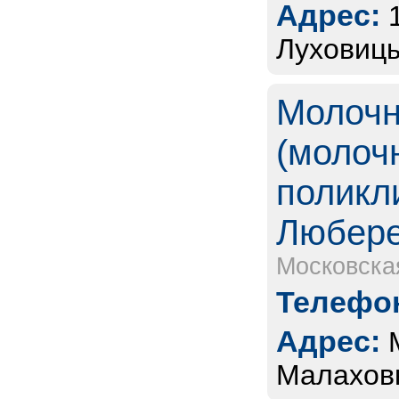
Адрес:
Луховицы
Молочн
(молоч
поликл
Любере
Московска
Телефон
Адрес:
Малаховк