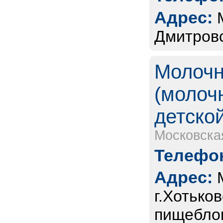
Адрес:
Дмитровс
Молочн
(молоч
детско
Московска
Телефон
Адрес:
г.Хотько
пищебло