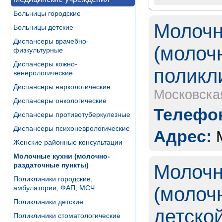
Больницы городские
Молочн
Больницы детские
Диспансеры врачебно-
(молоч
физкультурные
Диспансеры кожно-
поликл
венерологические
Диспансеры наркологические
Московска
Диспансеры онкологические
Телефон
Диспансеры противотуберкулезные
Диспансеры психоневрологические
Адрес:
Женские районные консультации
Молочные кухни (молочно-
раздаточные пункты)
Молочн
Поликлиники городские,
(молоч
амбулатории, ФАП, МСЧ
Поликлиники детские
детско
Поликлиники стоматологические