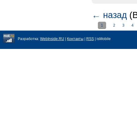
←
назад
(В
1
2
3
4
Разработка:
WebInside.RU
|
Контакты
|
RSS
| isMobile