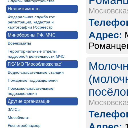
Романц
Службы благоустройства
Недвижимость
Московска
Федеральная служба гос.
Телефон
регистрации, кадастра и
картографии Росреестр
Адрес:
Минобороны РФ, МЧС
Романце
Военкоматы
Территориальные отделы
надзорной деятельности МЧС
Молочн
ГКУ МО "Мособлпожспас"
Водно-спасательные станции
(молоч
Пожарные подразделения
посёло
Поисково-спасательные
подразделения
Московска
Другие организации
ЗАГСы
Телефон
Мособлстат
Адрес:
Роспотребнадзор