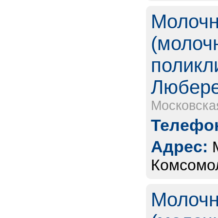
Молочн
(молоч
поликл
Любере
Московска
Телефон
Адрес:
Комсомол
Молочн