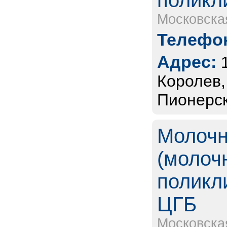
поликл
Московска
Телефон
Адрес:
Королев,
Пионерск
Молочн
(молоч
поликл
ЦГБ
Московска