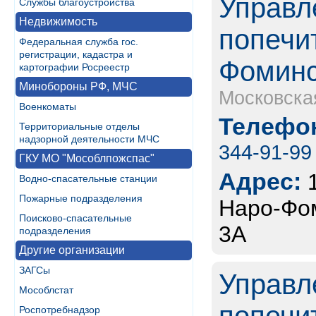
Управл
Службы благоустройства
Недвижимость
попечи
Федеральная служба гос.
регистрации, кадастра и
Фоминс
картографии Росреестр
Минобороны РФ, МЧС
Московска
Военкоматы
Телефон
Территориальные отделы
надзорной деятельности МЧС
344-91-99
ГКУ МО "Мособлпожспас"
Адрес:
Водно-спасательные станции
Пожарные подразделения
Наро-Фом
Поисково-спасательные
3А
подразделения
Другие организации
ЗАГСы
Управл
Мособлстат
Роспотребнадзор