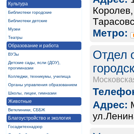
Культура
Королев,
Библиотеки городские
Тарасовс
Библиотеки детские
Музеи
Метро:
Театры
Образование и работа
Отдел 
ВУЗы
Детские сады, ясли (ДОУ),
городск
прогимназии
Колледжи, техникумы, училища
Московска
Органы управления образованием
Телефон
Школы, лицеи, гимназии
Животные
Адрес:
Ветклиники, СББЖ
ул.Ленина
Благоустройство и экология
Госадмтехнадзор