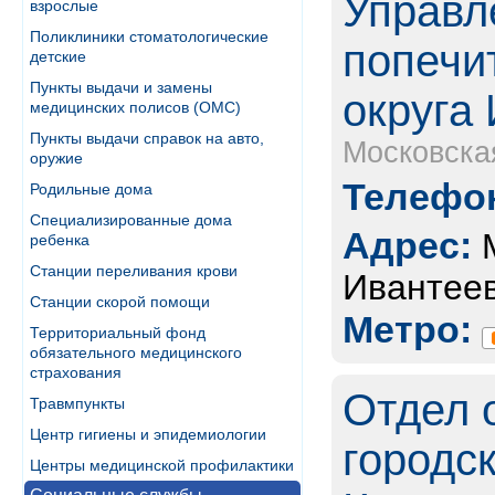
Управл
взрослые
Поликлиники стоматологические
попечи
детские
Пункты выдачи и замены
округа
медицинских полисов (ОМС)
Пункты выдачи справок на авто,
Московска
оружие
Телефон
Родильные дома
Специализированные дома
Адрес:
ребенка
Станции переливания крови
Ивантеев
Станции скорой помощи
Метро:
Территориальный фонд
обязательного медицинского
страхования
Отдел 
Травмпункты
Центр гигиены и эпидемиологии
городск
Центры медицинской профилактики