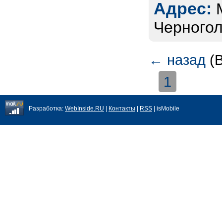
Адрес:
Черногол
←
назад
(В
1
Разработка:
WebInside.RU
|
Контакты
|
RSS
| isMobile