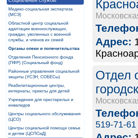
Красно
Социальные службы
Медико-социальная экспертиза
Московска
(МСЭ)
Областной центр социальной
Телефон
адаптации военнослужащих,
граждан, уволенных с военной
Адрес:
службы, и членов их семей
Органы опеки и попечительства
Красноар
Отделения Пенсионного фонда
(ПФР) (Социальный фонд)
Отдел 
Районные управления социальной
защиты (УСЗН, СОБЕСы)
городск
Реабилитационные центры,
интернаты, приюты для детей
Московска
Учреждения для престарелых и
инвалидов
Телефон
Центры социального обслуживания
(ЦСО)
519-71-61
Центры социальной помощи семье
и детям (ЦСПСиД)
Адрес: