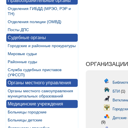
Правоохранительные органы
Отделения ГИБДД (МРЭО, РЭР и
ТН)
Отделения полиции (ОМВД)
Посты ДПС
Судебные органы
Городские и районные прокуратуры
Мировые судьи
Районные суды
ОРГАНИЗАЦИИ
Служба судебных приставов
(УФССП)
Органы местного управления
Библиоте
Органы местного самоуправления
БТИ
(1)
муниципальных образований
Ветклин
Медицинские учреждения
Городски
Больницы городские
Детские 
Больницы детские
(9)