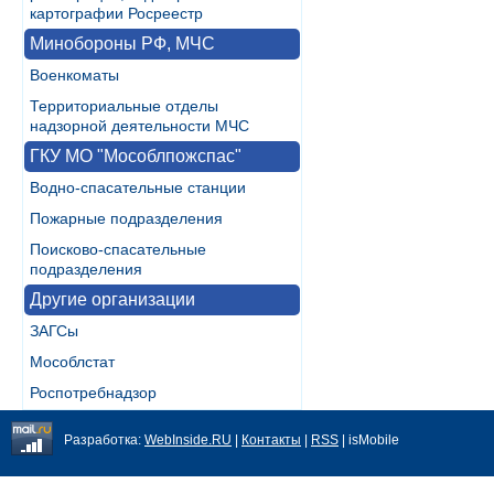
картографии Росреестр
Минобороны РФ, МЧС
Военкоматы
Территориальные отделы
надзорной деятельности МЧС
ГКУ МО "Мособлпожспас"
Водно-спасательные станции
Пожарные подразделения
Поисково-спасательные
подразделения
Другие организации
ЗАГСы
Мособлстат
Роспотребнадзор
Разработка:
WebInside.RU
|
Контакты
|
RSS
| isMobile