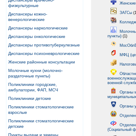
Диспансеры врачебно-
Женские
физкультурные
ЗАГСы
(1
Диспансеры кожно-
венерологические
Колледж
Диспансеры наркологические
Молочны
пункты)
(1)
Диспансеры онкологические
Диспансеры противотуберкулезные
МосОбл
Диспансеры психоневрологические
МФЦ (це
Женские районные консультации
Налогов
Молочные кухни (молочно-
Областн
раздаточные пункты)
военнослужащи
военной службы
Поликлиники городские,
амбулатории, ФАП, МСЧ
Органы 
муниципальных
Поликлиники детские
Органы 
Поликлиники стоматологические
взрослые
Отделен
Поликлиники стоматологические
Отделен
детские
(Социальный ф
Пункты выдачи и замены