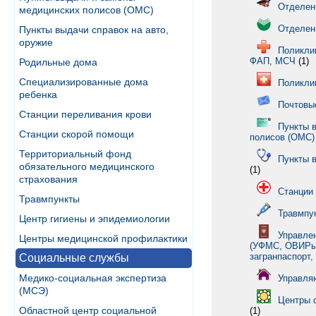
Отделен
медицинских полисов (ОМС)
Отделен
Пункты выдачи справок на авто,
оружие
Поликлин
ФАП, МСЧ
(1)
Родильные дома
Специализированные дома
Поликли
ребенка
Почтовы
Станции переливания крови
Пункты 
Станции скорой помощи
полисов (ОМС)
Территориальный фонд
Пункты в
обязательного медицинского
(1)
страхования
Станции
Травмпункты
Травмпу
Центр гигиены и эпидемиологии
Управле
Центры медицинской профилактики
(УФМС, ОВИРы,
загранпаспорт,
Социальные службы
Медико-социальная экспертиза
Управля
(МСЭ)
Центры 
Областной центр социальной
(1)