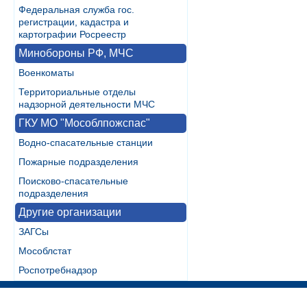
Федеральная служба гос.
регистрации, кадастра и
картографии Росреестр
Минобороны РФ, МЧС
Военкоматы
Территориальные отделы
надзорной деятельности МЧС
ГКУ МО "Мособлпожспас"
Водно-спасательные станции
Пожарные подразделения
Поисково-спасательные
подразделения
Другие организации
ЗАГСы
Мособлстат
Роспотребнадзор
Разработка:
WebInside.RU
|
Контакты
|
RSS
| noMobile