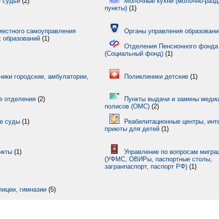
 судьи
(2)
Молочные кухни (молочно-раз
пункты)
(1)
местного самоуправления
Органы управления образован
 образований
(1)
Отделения Пенсионного фонда
(Социальный фонд)
(1)
ики городские, амбулатории,
Поликлиники детские
(1)
е отделения
(2)
Пункты выдачи и замены меди
полисов (ОМС)
(2)
е суды
(1)
Реабилитационные центры, инт
приюты для детей
(1)
нкты
(1)
Управление по вопросам мигр
(УФМС, ОВИРы, паспортные столы,
загранпаспорт, паспорт РФ)
(1)
лицеи, гимназии
(5)