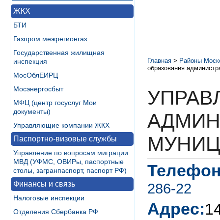
ЖКХ
БТИ
Газпром межрегионгаз
Государственная жилищная
Главная
>
Районы Моск
инспекция
образования администр
МосОблЕИРЦ
Мосэнергосбыт
УПРАВ
МФЦ (центр госуслуг Мои
документы)
АДМИН
Управляющие компании ЖКХ
МУНИЦ
Паспортно-визовые службы
Управление по вопросам миграции
МВД (УФМС, ОВИРы, паспортные
Телефон
столы, загранпаспорт, паспорт РФ)
Финансы и связь
286-22
Налоговые инспекции
Адрес:
1
Отделения Сбербанка РФ