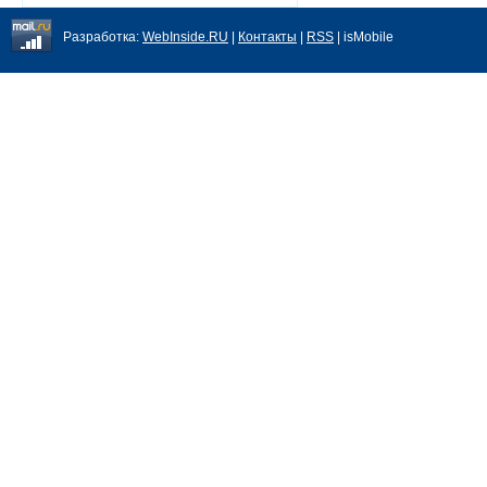
Разработка:
WebInside.RU
|
Контакты
|
RSS
| isMobile