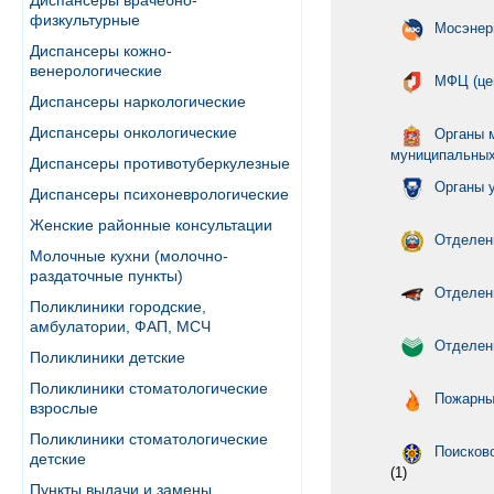
Диспансеры врачебно-
физкультурные
Мосэнер
Диспансеры кожно-
венерологические
МФЦ (це
Диспансеры наркологические
Диспансеры онкологические
Органы 
муниципальных
Диспансеры противотуберкулезные
Органы 
Диспансеры психоневрологические
Женские районные консультации
Отделен
Молочные кухни (молочно-
раздаточные пункты)
Отделен
Поликлиники городские,
амбулатории, ФАП, МСЧ
Отделен
Поликлиники детские
Поликлиники стоматологические
Пожарны
взрослые
Поликлиники стоматологические
Поисков
детские
(1)
Пункты выдачи и замены