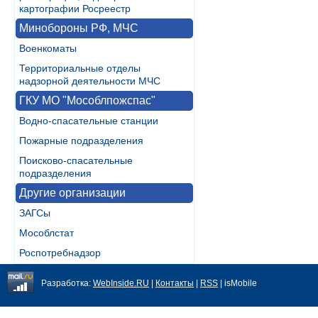
картографии Росреестр
Минобороны РФ, МЧС
Военкоматы
Территориальные отделы
надзорной деятельности МЧС
ГКУ МО "Мособлпожспас"
Водно-спасательные станции
Пожарные подразделения
Поисково-спасательные
подразделения
Другие организации
ЗАГСы
Мособлстат
Роспотребнадзор
Разработка:
WebInside.RU
|
Контакты
|
RSS
| isMobile