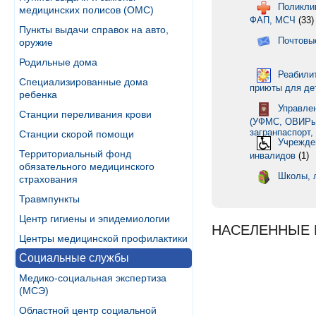
Поликлин
медицинских полисов (ОМС)
ФАП, МСЧ
(33)
Пункты выдачи справок на авто,
Почтовы
оружие
Родильные дома
Реабили
Специализированные дома
приюты для де
ребенка
Управле
Станции переливания крови
(УФМС, ОВИРы,
загранпаспорт,
Станции скорой помощи
Учрежде
Территориальный фонд
инвалидов
(1)
обязательного медицинского
Школы, 
страхования
Травмпункты
Центр гигиены и эпидемиологии
НАСЕЛЕННЫЕ 
Центры медицинской профилактики
Социальные службы
Медико-социальная экспертиза
(МСЭ)
Областной центр социальной