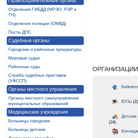
Правоохранительные органы
Отделения ГИБДД (МРЭО, РЭР и
ТН)
Отделения полиции (ОМВД)
Посты ДПС
Судебные органы
Городские и районные прокуратуры
Мировые судьи
Районные суды
ОРГАНИЗАЦИИ
Служба судебных приставов
(УФССП)
Библиоте
Органы местного управления
Органы местного самоуправления
ВУЗы
(2)
муниципальных образований
Медицинские учреждения
Детские 
Больницы городские
(24)
Больницы детские
Колледж