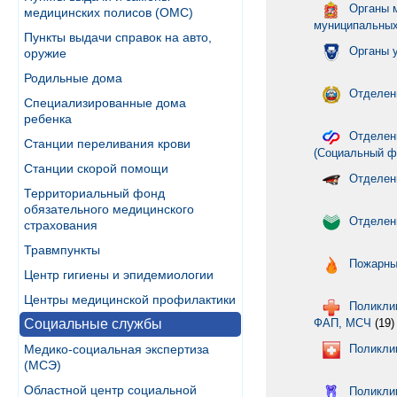
Органы 
медицинских полисов (ОМС)
муниципальных
Пункты выдачи справок на авто,
Органы 
оружие
Родильные дома
Отделен
Специализированные дома
ребенка
Отделен
Станции переливания крови
(Социальный ф
Станции скорой помощи
Отделен
Территориальный фонд
обязательного медицинского
Отделен
страхования
Травмпункты
Пожарны
Центр гигиены и эпидемиологии
Центры медицинской профилактики
Поликлин
Социальные службы
ФАП, МСЧ
(19)
Медико-социальная экспертиза
Поликли
(МСЭ)
Областной центр социальной
Поликли