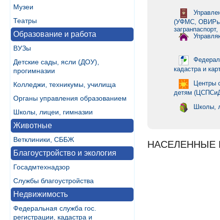
Музеи
Управле
Театры
(УФМС, ОВИРы,
загранпаспорт,
Образование и работа
Управля
ВУЗы
Федераль
Детские сады, ясли (ДОУ),
кадастра и кар
прогимназии
Центры 
Колледжи, техникумы, училища
детям (ЦСПСи
Органы управления образованием
Школы, 
Школы, лицеи, гимназии
Животные
Ветклиники, СББЖ
НАСЕЛЕННЫЕ 
Благоустройство и экология
Госадмтехнадзор
Службы благоустройства
Недвижимость
Федеральная служба гос.
регистрации, кадастра и