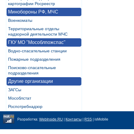
картографии Росреестр
Минобороны РФ, МЧС
Военкоматы
Территориальные отделы
надзорной деятельности МЧС
ГКУ МО "Мособлпожспас"
Водно-спасательные станции
Пожарные подразделения
Поисково-спасательные
подразделения
Другие организации
ЗАГСы
Мособлстат
Роспотребнадзор
Разработка:
WebInside.RU
|
Контакты
|
RSS
| isMobile