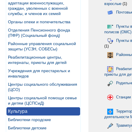
адаптации военнослужащих,
взрослые
(1)
граждан, уволенных с военной
Почтовы
службы, и членов их семей
Органы опеки и попечительства
Пункты 
Отделения Пенсионного фонда
полисов (ОМС)
(ПФР) (Социальный фонд)
Пункты в
Районные управления социальной
(1)
защиты (УСЗН, СОБЕСы)
Районны
Реабилитационные центры,
интернаты, приюты для детей
Реабили
Учреждения для престарелых и
приюты для де
инвалидов
Родильн
Центры социального обслуживания
(ЦСО)
Станции
Центры социальной помощи семье
и детям (ЦСПСиД)
Культура
Террито
деятельности
Библиотеки городские
Травмпу
Библиотеки детские