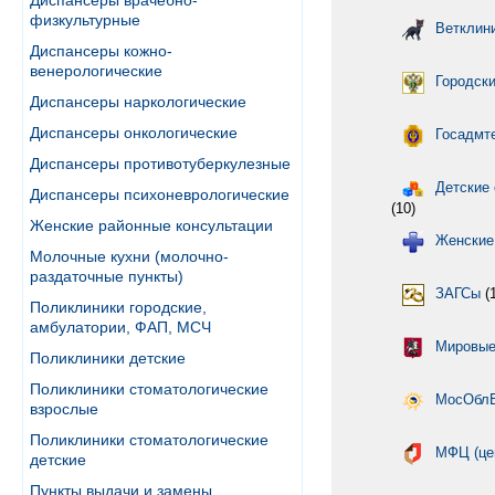
Диспансеры врачебно-
физкультурные
Ветклин
Диспансеры кожно-
венерологические
Городски
Диспансеры наркологические
Диспансеры онкологические
Госадмт
Диспансеры противотуберкулезные
Детские 
Диспансеры психоневрологические
(10)
Женские районные консультации
Женские
Молочные кухни (молочно-
раздаточные пункты)
ЗАГСы
(1
Поликлиники городские,
амбулатории, ФАП, МСЧ
Мировые
Поликлиники детские
Поликлиники стоматологические
МосОбл
взрослые
Поликлиники стоматологические
МФЦ (це
детские
Пункты выдачи и замены