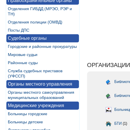
Правоохранительные органы
Отделения ГИБДД (МРЭО, РЭР и
ТН)
Отделения полиции (ОМВД)
Посты ДПС
Судебные органы
Городские и районные прокуратуры
Мировые судьи
Районные суды
ОРГАНИЗАЦИИ
Служба судебных приставов
(УФССП)
Библиоте
Органы местного управления
Органы местного самоуправления
Библиот
муниципальных образований
Медицинские учреждения
Больниц
Больницы городские
Больницы детские
БТИ
(1)