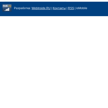
Разработка:
WebInside.RU
|
Контакты
|
RSS
| isMobile