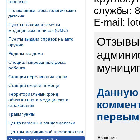
взрослые
службы: 8
Поликлиники стоматологические
детские
E-mail: l
Пункты выдачи и замены
медицинских полисов (ОМС)
Отзывы
Пункты выдачи справок на авто,
оружие
админи
Родильные дома
Специализированные дома
муници
ребенка
Станции переливания крови
Станции скорой помощи
Данную 
Территориальный фонд
обязательного медицинского
коммент
страхования
первым
Травмпункты
Центр гигиены и эпидемиологии
Центры медицинской профилактики
Ваше имя: